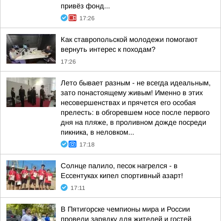
привёз фонд...
17:26
Как ставропольской молодежи помогают
вернуть интерес к походам?
17:26
Лето бывает разным - не всегда идеальным,
зато понастоящему живым! Именно в этих
несовершенствах и прячется его особая
прелесть: в обгоревшем носе после первого
дня на пляже, в проливном дожде посреди
пикника, в неловком...
17:18
Солнце палило, песок нагрелся - в
Ессентуках кипел спортивный азарт!
17:11
В Пятигорске чемпионы мира и России
провели зарядку для жителей и гостей