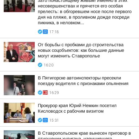
зато понастоящему живым! Именно в этих
несовершенствах и прячется его особая
прелесть: в обгоревшем носе после первого
дня на пляже, в проливном дожде посреди
пикника, в неловком...
17:18
От борьбы с пробками до строительства
новых соцобъектов: как большие данные
могут изменить Ставрополье
16:20
В Пятигорске автоинспекторы пресекли
поездку водителя с признаками опьянения
16:29
Прокурор края Юрий Немкин посетил
Кисловодск с рабочим визитом
15:31
В Ставропольском крае вынесен приговор в
отношении хулигана, нарушившего