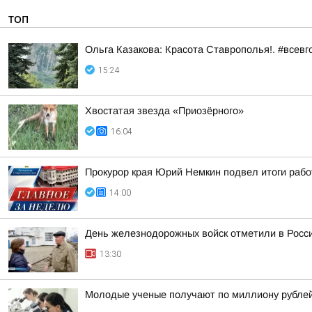
ТОП
Ольга Казакова: Красота Ставрополья!. #всевг
15:24
Хвостатая звезда «Приозёрного»
16:04
Прокурор края Юрий Немкин подвел итоги рабо
14:00
День железнодорожных войск отметили в Росси
13:30
Молодые ученые получают по миллиону рублей 