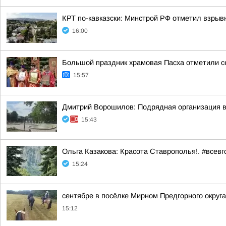
КРТ по-кавказски: Минстрой РФ отметил взры
16:00
Большой праздник храмовая Пасха отметили с
15:57
Дмитрий Ворошилов: Подрядная организация вы
15:43
Ольга Казакова: Красота Ставрополья!. #всевг
15:24
сентябре в посёлке Мирном Предгорного округ
15:12