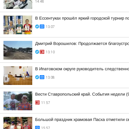
14:48
В Ессентуках прошёл яркий городской турнир 
13:07
Дмитрий Ворошилов: Продолжается благоустрой
13:10
В Ипатовском округе руководитель следственн
13:08
Вести Ставропольский край. События недели (9
11:57
Большой праздник храмовая Пасха отметили с
15:57