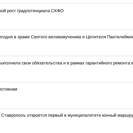
вной рост градпотенциала СКФО
егодня в храме Святого великомученика и Целителя Пантелеймо
полнила свои обязательства и в рамках гарантийного ремонта 
остикнам
а Ставрополь откроется первый в муниципалитете конный маршр