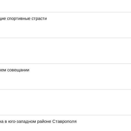
щие спортивные страсти
очем совещании
на в юго-западном районе Ставрополя