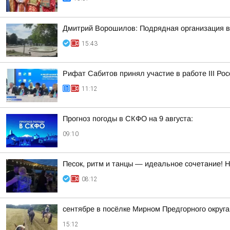
Дмитрий Ворошилов: Подрядная организация вы
15:43
Рифат Сабитов принял участие в работе III Ро
11:12
Прогноз погоды в СКФО на 9 августа:
09:10
Песок, ритм и танцы — идеальное сочетание! 
08:12
сентябре в посёлке Мирном Предгорного округ
15:12