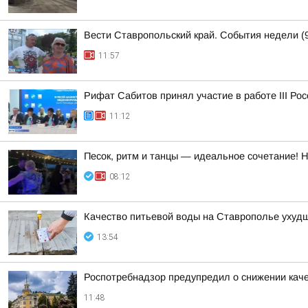
Вести Ставропольский край. События недели (9
11:57
Рифат Сабитов принял участие в работе III Ро
11:12
Песок, ритм и танцы — идеальное сочетание! 
08:12
Качество питьевой воды на Ставрополье ухудш
13:54
Роспотребнадзор предупредил о снижении кач
11:48