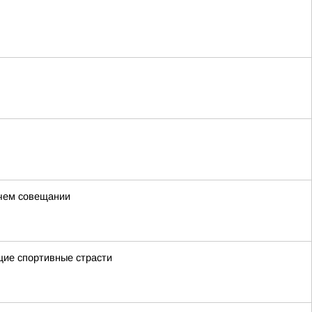
очем совещании
щие спортивные страсти