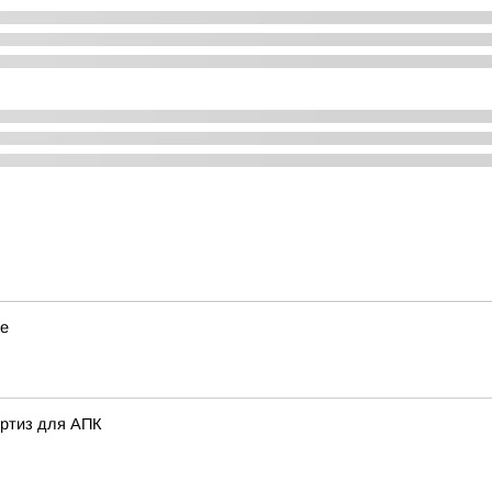
ье
ертиз для АПК