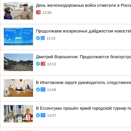
День железнодорожных войск отметили в Росси
13:30
Продолжаем воскресенье дайджестом новостей
13:15
Дмитрий Ворошилов: Продолжается благоустрой
13:10
В Ипатовском округе руководитель следственн
13:08
В Ессентуках прошёл яркий городской турнир 
13:07