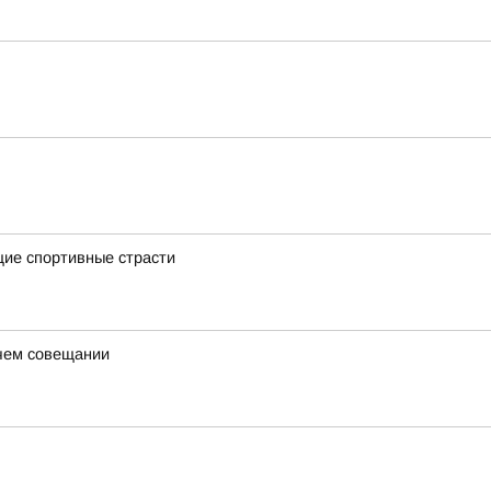
щие спортивные страсти
очем совещании