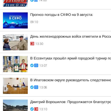
14:00
Прогноз погоды в СКФО на 9 августа:
09:10
День железнодорожных войск отметили в Росси
13:30
В Ессентуках прошёл яркий городской турнир 
13:07
В Ипатовском округе руководитель следственн
13:08
Дмитрий Ворошилов: Продолжается благоустрой
13:10