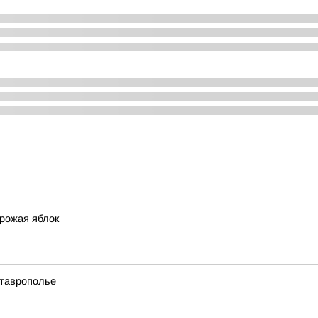
урожая яблок
Ставрополье