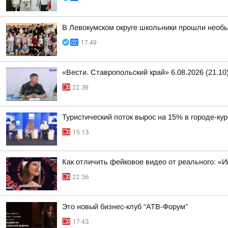
В Левокумском округе школьники прошли необ
17:49
«Вести. Ставропольский край» 6.08.2026 (21.10
22:39
Туристический поток вырос на 15% в городе-ку
15:13
Как отличить фейковое видео от реального: «И
22:36
Это новый бизнес-клуб “АТВ-Форум”
17:43