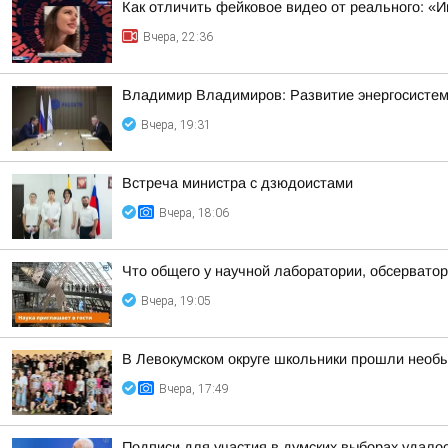
Как отличить фейковое видео от реального: «И
Вчера, 22:36
Владимир Владимиров: Развитие энергосисте
Вчера, 19:31
Встреча министра с дзюдоистами
Вчера, 18:06
Что общего у научной лаборатории, обсерватор
Вчера, 19:05
В Левокумском округе школьники прошли необ
Вчера, 17:49
Подписи для участия в думских выборах удало