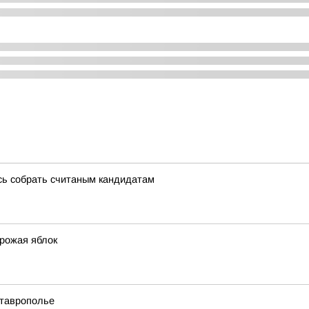
сь собрать считаным кандидатам
урожая яблок
Ставрополье