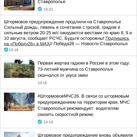
Ставрополье
10:22
Штормовое предупреждение продлили на Ставрополье
Сильный дождь, ливень в сочетании с грозой, градом и
сильным ветром 20-25 м/с ожидаются местами по краю 8, 9 и
10 августа, сообщает РСЧС. Будьте осторожны!
Подпишись
на «Победу26» в MAX
//
Победа26 — Новости Ставрополья
10:18
Первая жертва гадюки в России в этом году:
73-летний мужчина со Ставрополья
скончался от укуса змеи
10:16
#ШтормовоеМЧС26. В связи со штормовым
предупреждением на территории края, МЧС
Ставрополья рекомендует: водителям
снизить скоростной режим;
10:16
Штормовое предупреждение вновь объявили