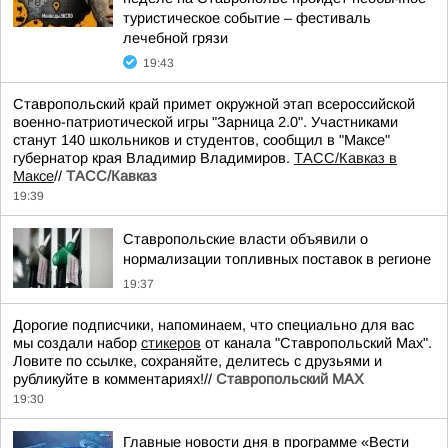
туристическое событие – фестиваль
лечебной грязи
19:43
Ставропольский край примет окружной этап всероссийской
военно-патриотической игры "Зарница 2.0". Участниками
станут 140 школьников и студентов, сообщил в "Максе"
губернатор края Владимир Владимиров.
ТАСС/Кавказ в
Максе
//
ТАСС/Кавказ
19:39
Ставропольские власти объявили о
нормализации топливных поставок в регионе
19:37
Дорогие подписчики, напоминаем, что специально для вас
мы создали набор
стикеров
от канала "Ставропольский Max".
Ловите по ссылке, сохраняйте, делитесь с друзьями и
рубликуйте в комментариях!//
Ставропольский MAX
19:30
Главные новости дня в программе «Вести