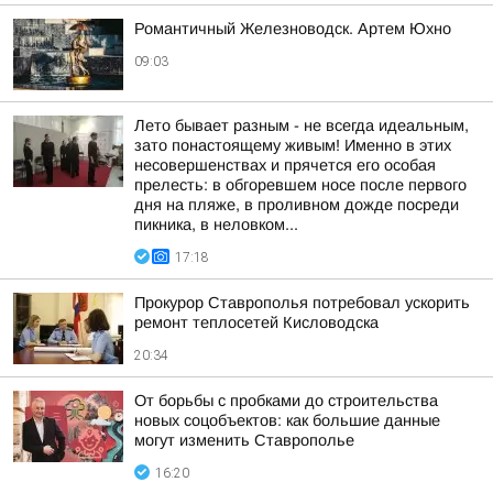
Романтичный Железноводск. Артем Юхно
09:03
Лето бывает разным - не всегда идеальным,
зато понастоящему живым! Именно в этих
несовершенствах и прячется его особая
прелесть: в обгоревшем носе после первого
дня на пляже, в проливном дожде посреди
пикника, в неловком...
17:18
Прокурор Ставрополья потребовал ускорить
ремонт теплосетей Кисловодска
20:34
От борьбы с пробками до строительства
новых соцобъектов: как большие данные
могут изменить Ставрополье
16:20