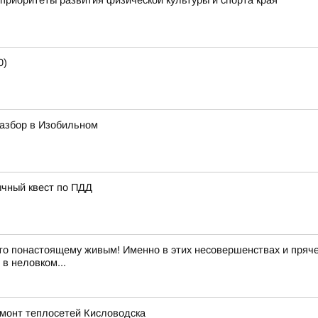
приоритеты развития физической культуры и спорта края
0)
азбор в Изобильном
ычный квест по ПДД
то понастоящему живым! Именно в этих несовершенствах и пряче
в неловком...
емонт теплосетей Кисловодска