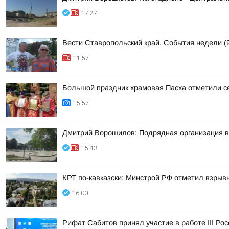
17:27
Вести Ставропольский край. События недели (9
11:57
Большой праздник храмовая Пасха отметили с
15:57
Дмитрий Ворошилов: Подрядная организация вы
15:43
КРТ по-кавказски: Минстрой РФ отметил взры
16:00
Рифат Сабитов принял участие в работе III Ро