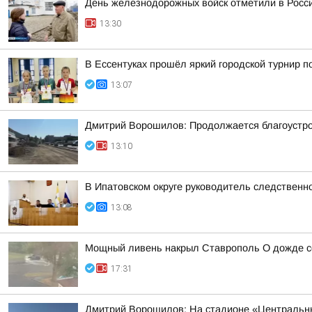
День железнодорожных войск отметили в Росси
13:30
В Ессентуках прошёл яркий городской турнир 
13:07
Дмитрий Ворошилов: Продолжается благоустрой
13:10
В Ипатовском округе руководитель следственн
13:08
Мощный ливень накрыл Ставрополь О дожде со
17:31
Дмитрий Ворошилов: На стадионе «Центральны