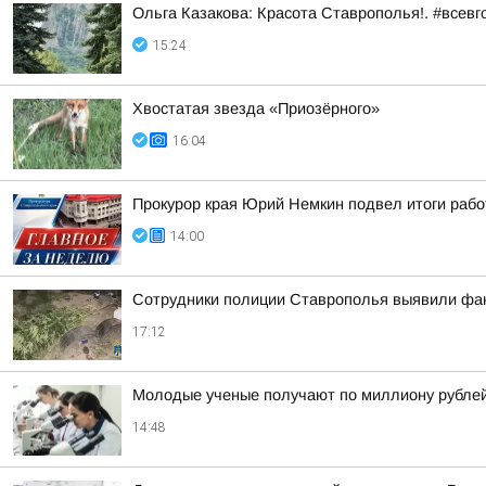
Ольга Казакова: Красота Ставрополья!. #всевг
15:24
Хвостатая звезда «Приозёрного»
16:04
Прокурор края Юрий Немкин подвел итоги рабо
14:00
Сотрудники полиции Ставрополья выявили фак
17:12
Молодые ученые получают по миллиону рублей 
14:48