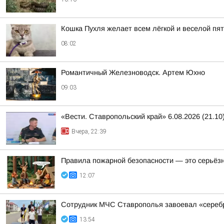
Кошка Пухля желает всем лёгкой и веселой пя
08:02
Романтичный Железноводск. Артем Юхно
09:03
«Вести. Ставропольский край» 6.08.2026 (21.10
Вчера, 22:39
Правила пожарной безопасности — это серьёз
12:07
Сотрудник МЧС Ставрополья завоевал «серебр
13:54