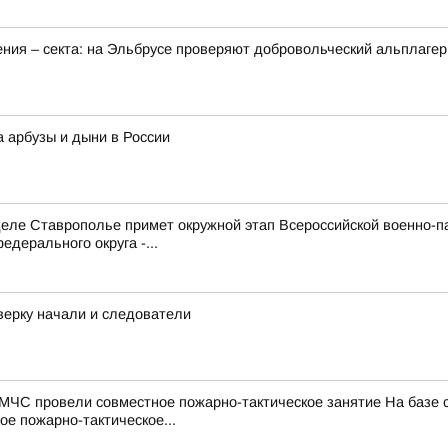
ения – секта: на Эльбрусе проверяют добровольческий альплагер
а арбузы и дыни в России
е Ставрополье примет окружной этап Всероссийской военно-патр
дерального округа -...
верку начали и следователи
МЧС провели совместное пожарно-тактическое занятие На базе
е пожарно-тактическое...