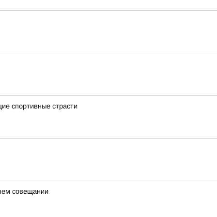
щие спортивные страсти
очем совещании