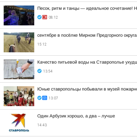
Песок, ритм и танцы — идеальное сочетание! 
08:12
сентябре в посёлке Мирном Предгорного округ
15:12
Качество питьевой воды на Ставрополье ухудш
13:54
Юные ставропольцы побывали в музей пожарн
13:07
Один Арбузик хорошо, а два – лучше
14:43