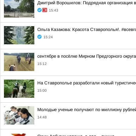
Дмитрий Ворошилов: Подрядная организация вы
15:43
Ольга Казакова: Красота Ставрополья!. #всевг
15:24
сентябре в посёлке Мирном Предгорного округ
15:12
На Ставрополье разработали новый туристичес
15:00
Молодые ученые получают по миллиону рублей 
14:48