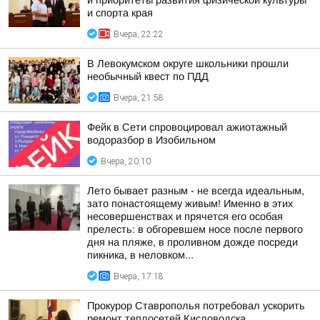
и приоритеты развития физической культуры
и спорта края
Вчера, 22:22
В Левокумском округе школьники прошли
необычный квест по ПДД
Вчера, 21:58
Фейк в Сети спровоцировал ажиотажный
водоразбор в Изобильном
Вчера, 20:10
Лето бывает разным - не всегда идеальным,
зато понастоящему живым! Именно в этих
несовершенствах и прячется его особая
прелесть: в обгоревшем носе после первого
дня на пляже, в проливном дожде посреди
пикника, в неловком...
Вчера, 17:18
Прокурор Ставрополья потребовал ускорить
ремонт теплосетей Кисловодска