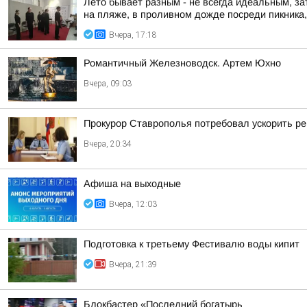
Лето бывает разным - не всегда идеальным, за
на пляже, в проливном дожде посреди пикника, 
Вчера, 17:18
Романтичный Железноводск. Артем Юхно
Вчера, 09:03
Прокурор Ставрополья потребовал ускорить р
Вчера, 20:34
Афиша на выходные
Вчера, 12:03
Подготовка к третьему Фестивалю воды кипит
Вчера, 21:39
Блокбастер «Последний богатырь