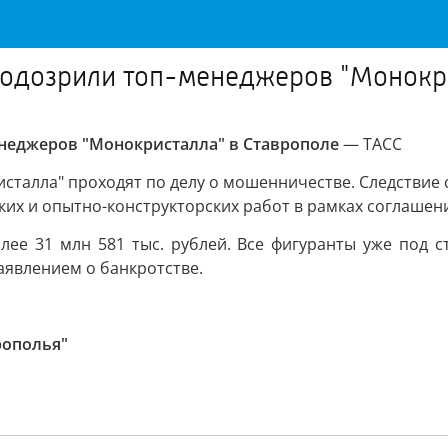
аподозрили топ-менеджеров "Монокр
енеджеров "Монокристалла" в Ставрополе
— ТАСС
сталла" проходят по делу о мошенничестве. Следствие
ких и опытно-конструкторских работ в рамках соглаше
лее 31 млн 581 тыс. рублей. Все фигуранты уже под с
аявлением о банкротстве.
рополья"