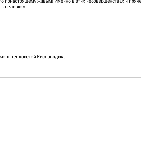
то понастоящему живым! Именно в этих несовершенствах и пряче
в неловком...
емонт теплосетей Кисловодска