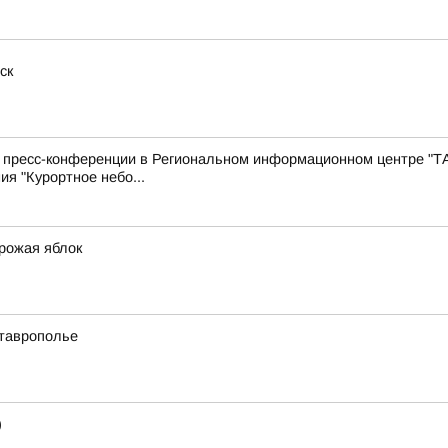
ск
с пресс-конференции в Региональном информационном центре "Т
ия "Курортное небо...
урожая яблок
Ставрополье
)