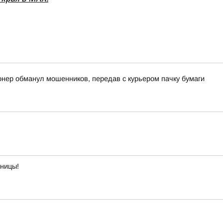
онер обманул мошенников, передав с курьером пачку бумаги
тницы!