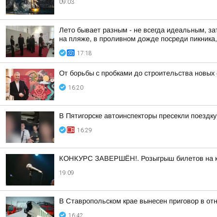
09:03
Лето бывает разным - не всегда идеальным, за
на пляже, в проливном дожде посреди пикника, 
17:18
От борьбы с пробками до строительства новых
16:20
В Пятигорске автоинспекторы пресекли поездк
16:29
КОНКУРС ЗАВЕРШЁН!. Розыгрыш билетов на кон
19:09
В Ставропольском крае вынесен приговор в о
16:42