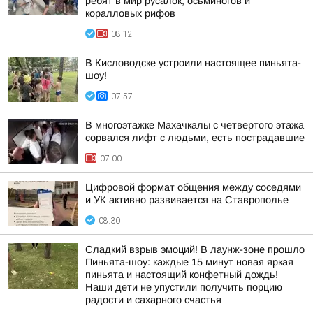
ребят в мир русалок, осьминогов и
коралловых рифов
08:12
В Кисловодске устроили настоящее пиньята-
шоу!
07:57
В многоэтажке Махачкалы с четвертого этажа
сорвался лифт с людьми, есть пострадавшие
07:00
Цифровой формат общения между соседями
и УК активно развивается на Ставрополье
08:30
Сладкий взрыв эмоций! В лаунж-зоне прошло
Пиньята-шоу: каждые 15 минут новая яркая
пиньята и настоящий конфетный дождь!
Наши дети не упустили получить порцию
радости и сахарного счастья