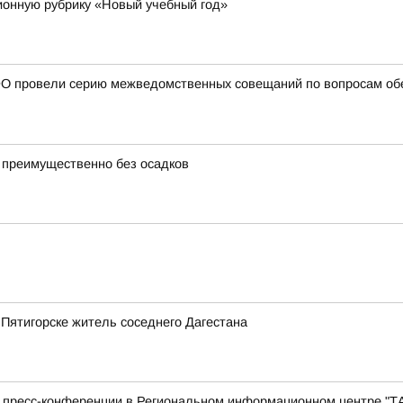
онную рубрику «Новый учебный год»
О провели серию межведомственных совещаний по вопросам обе
 преимущественно без осадков
 Пятигорске житель соседнего Дагестана
с пресс-конференции в Региональном информационном центре "Т