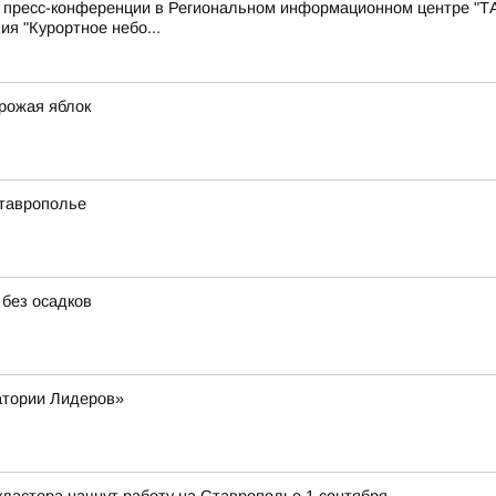
с пресс-конференции в Региональном информационном центре "Т
ия "Курортное небо...
урожая яблок
Ставрополье
 без осадков
атории Лидеров»