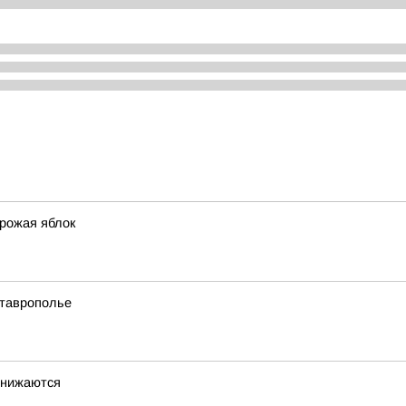
урожая яблок
Ставрополье
снижаются