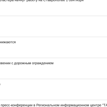
ластера начнут работу на Ставрополье 1 сентября
снижаются
новении с дорожным ограждением
)
с пресс-конференции в Региональном информационном центре "Т