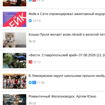
22:22
Фейк в Сети спровоцировал ажиотажный водор
20:10
Кошка Пухля желает всем лёгкой и веселой пя
08:02
«Вести. Ставропольский край» 07.08.2026 (21.1
22:12
В Левокумском округе школьники прошли необ
21:58
Романтичный Железноводск. Артем Юхно
09:03