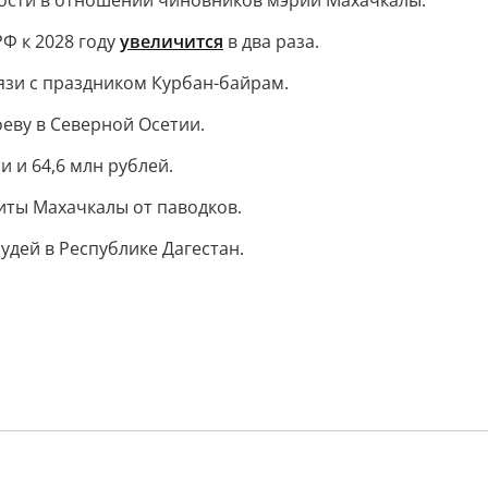
ности в отношении чиновников мэрии Махачкалы.
Ф к 2028 году
увеличится
в два раза.
язи с праздником Курбан-байрам.
еву в Северной Осетии.
 и 64,6 млн рублей.
иты Махачкалы от паводков.
удей в Республике Дагестан.