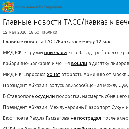
Главные новости ТАСС/Кавказ к веч
Паблики
12 мая 2026, 19:50
Главные новости ТАСС/Кавказ к вечеру 12 мая:
МИД РФ: в Грузии
признали
, что Запад требовал откр
Кабардино-Балкария и Чечня
вошли
в десятку лидеро
МИД РФ: Евросоюз
хочет
оторвать Армению от Москвы,
Президент Абхазии: запуск авиасообщения между Сух
В Ставрополе
осудили
подростка, насмерть сбившего 
Президент Абхазии: Международный аэропорт Сухум им
Бюст поэта Расула Гамзатова
не пострадал
после амери