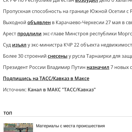
СК РФ по Республике Дагестан
возбудил
дело о халат
Пропускная способность на границе Южной Осетии с Р
Выходной
объявлен
в Карачаево-Черкесии 27 мая в св
Арест
продлили
экс-главе Минстроя республики Морго
Суд
изъял
у экс-министра КЧР 22 объекта недвижимости
Более 30 строений
снесены
у русла Тарнаирки для защ
Президент России Владимир Путин
назначил
7 новых с
Подпишись на ТАСС/Кавказ в Максе
Источник:
Канал в МАКС "ТАСС/Кавказ"
ТОП
Материалы с места происшествия