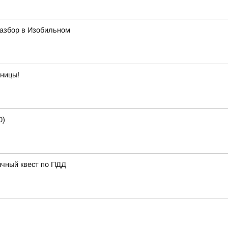
азбор в Изобильном
тницы!
0)
ычный квест по ПДД