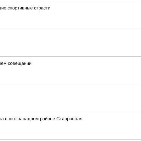
щие спортивные страсти
очем совещании
на в юго-западном районе Ставрополя