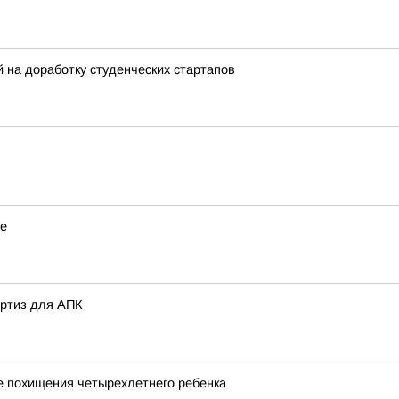
на доработку студенческих стартапов
ье
ертиз для АПК
е похищения четырехлетнего ребенка