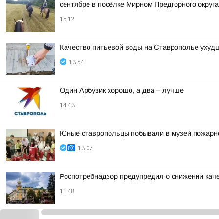
сентябре в посёлке Мирном Предгорного округ
15:12
Качество питьевой воды на Ставрополье ухудш
13:54
Один Арбузик хорошо, а два – лучше
14:43
Юные ставропольцы побывали в музей пожарн
13:07
Роспотребнадзор предупредил о снижении кач
11:48