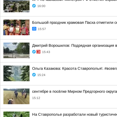
16:00
Большой праздник храмовая Пасха отметили с
15:57
Дмитрий Ворошилов: Подрядная организация вы
15:43
Ольга Казакова: Красота Ставрополья!. #всевг
15:24
сентябре в посёлке Мирном Предгорного округ
15:12
На Ставрополье разработали новый туристичес