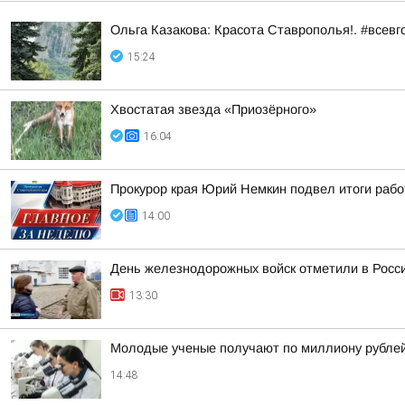
Ольга Казакова: Красота Ставрополья!. #всевг
15:24
Хвостатая звезда «Приозёрного»
16:04
Прокурор края Юрий Немкин подвел итоги рабо
14:00
День железнодорожных войск отметили в Росси
13:30
Молодые ученые получают по миллиону рублей 
14:48