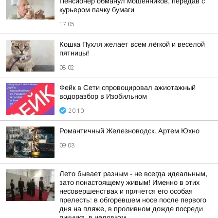
Пенсионер обманул мошенников, передав с
курьером пачку бумаги
17:05
Кошка Пухля желает всем лёгкой и веселой
пятницы!
08:02
Фейк в Сети спровоцировал ажиотажный
водоразбор в Изобильном
20:10
Романтичный Железноводск. Артем Юхно
09:03
Лето бывает разным - не всегда идеальным,
зато понастоящему живым! Именно в этих
несовершенствах и прячется его особая
прелесть: в обгоревшем носе после первого
дня на пляже, в проливном дожде посреди
пикника, в неловком...