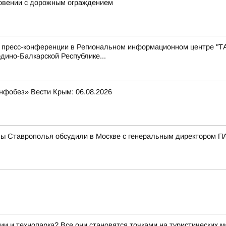
новении с дорожным ограждением
с пресс-конференции в Региональном информационном центре "Т
дино-Балкарской Республике...
нфобез» Вести Крым: 06.08.2026
мы Ставрополья обсудили в Москве с генеральным директором
ии и технопарка? Все они становятся точками на туристических 