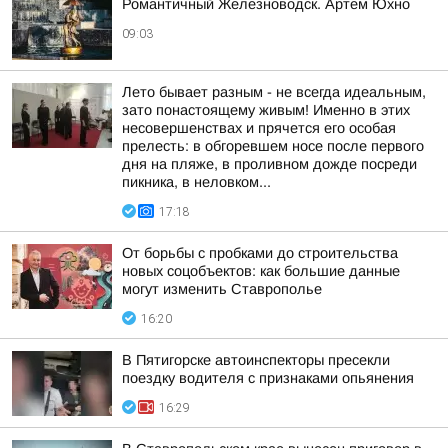
Романтичный Железноводск. Артем Юхно
09:03
Лето бывает разным - не всегда идеальным,
зато понастоящему живым! Именно в этих
несовершенствах и прячется его особая
прелесть: в обгоревшем носе после первого
дня на пляже, в проливном дожде посреди
пикника, в неловком...
17:18
От борьбы с пробками до строительства
новых соцобъектов: как большие данные
могут изменить Ставрополье
16:20
В Пятигорске автоинспекторы пресекли
поездку водителя с признаками опьянения
16:29