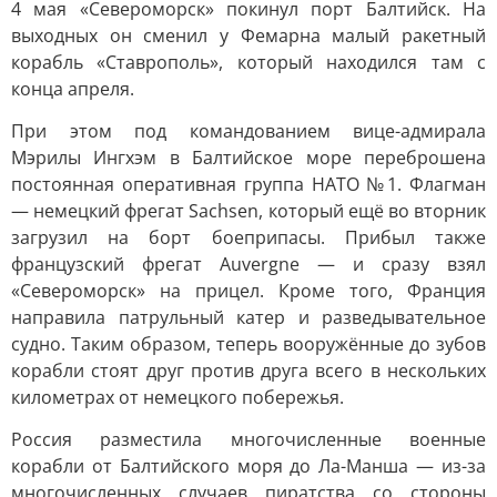
4 мая «Североморск» покинул порт Балтийск. На
выходных он сменил у Фемарна малый ракетный
корабль «Ставрополь», который находился там с
конца апреля.
При этом под командованием вице-адмирала
Мэрилы Ингхэм в Балтийское море переброшена
постоянная оперативная группа НАТО №1. Флагман
— немецкий фрегат Sachsen, который ещё во вторник
загрузил на борт боеприпасы. Прибыл также
французский фрегат Auvergne — и сразу взял
«Североморск» на прицел. Кроме того, Франция
направила патрульный катер и разведывательное
судно. Таким образом, теперь вооружённые до зубов
корабли стоят друг против друга всего в нескольких
километрах от немецкого побережья.
Россия разместила многочисленные военные
корабли от Балтийского моря до Ла-Манша — из-за
многочисленных случаев пиратства со стороны