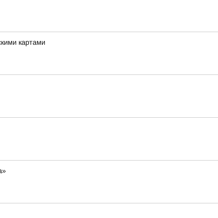
скими картами
а»