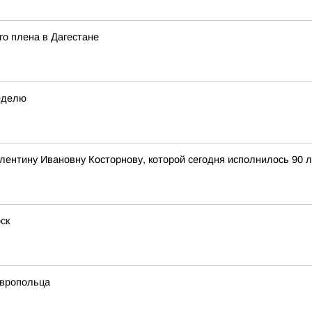
о плена в Дагестане
еделю
алентину Ивановну Косторнову, которой сегодня исполнилось 90 л
ск
авропольца