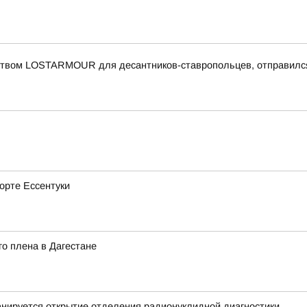
еством LOSTARMOUR для десантников-ставропольцев, отправился
рорте Ессентуки
о плена в Дагестане
нируется открытие отделения радионуклидной диагностики