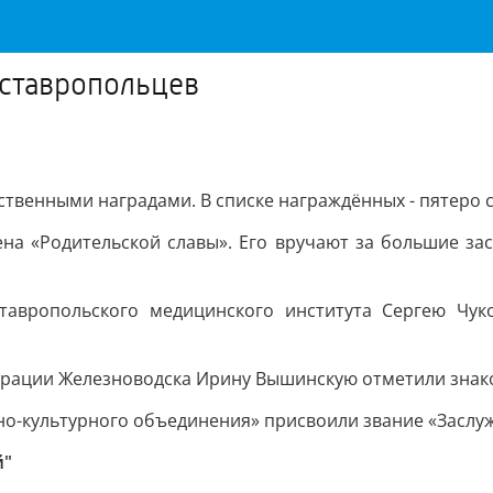
 ставропольцев
ственными наградами. В списке награждённых - пятеро 
на «Родительской славы». Его вручают за большие за
тавропольского медицинского института Сергею Чук
рации Железноводска Ирину Вышинскую отметили знако
но-культурного объединения» присвоили звание «Заслу
й"