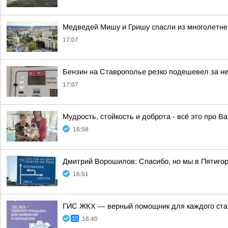
Медведей Мишу и Гришу спасли из многолетнег
17:07
Бензин на Ставрополье резко подешевел за н
17:07
Мудрость, стойкость и доброта - всё это про В
16:58
Дмитрий Ворошилов: Спасибо, но мы в Пятигор
16:51
ГИС ЖКХ — верный помощник для каждого ст
16:40