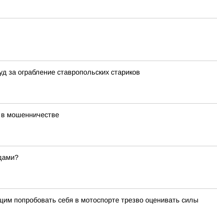
уд за ограбление ставропольских стариков
х в мошенничестве
одами?
им попробовать себя в мотоспорте трезво оценивать силы