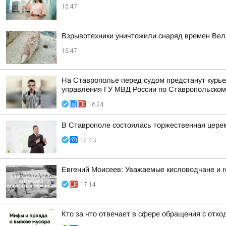
15:47
Взрывотехники уничтожили снаряд времен Вел
15:47
На Ставрополье перед судом предстанут курье
управления ГУ МВД России по Ставропольском
16:24
В Ставрополе состоялась торжественная цере
12:43
Евгений Моисеев: Уважаемые кисловодчане и г
17:14
Кто за что отвечает в сфере обращения с отхо