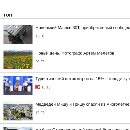
ТОП
Новенький Matrice 30T, приобретенный сообщ
13:58
Новый день. Фотограф: Артём Мелетов
09:07
Туристический поток вырос на 15% в городе-ку
15:13
Медведей Мишу и Гришу спасли из многолетнег
17:07
На базе Ставропольской краевой больницы пла