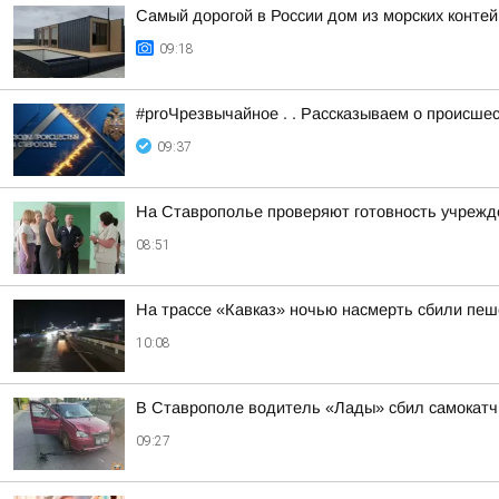
Самый дорогой в России дом из морских конте
09:18
#proЧрезвычайное . . Рассказываем о происше
09:37
На Ставрополье проверяют готовность учрежде
08:51
На трассе «Кавказ» ночью насмерть сбили пе
10:08
В Ставрополе водитель «Лады» сбил самокатч
09:27