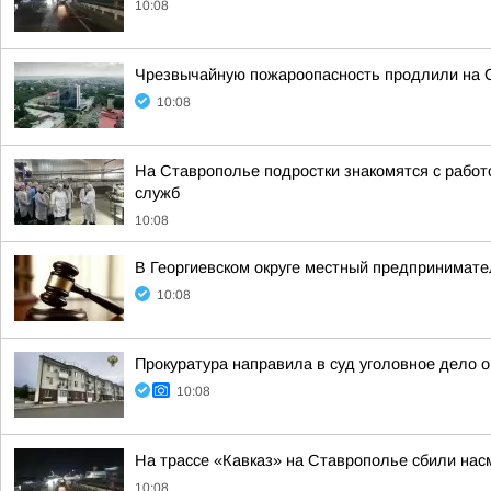
10:08
Чрезвычайную пожароопасность продлили на С
10:08
На Ставрополье подростки знакомятся с рабо
служб
10:08
В Георгиевском округе местный предпринимате
10:08
Прокуратура направила в суд уголовное дело 
10:08
На трассе «Кавказ» на Ставрополье сбили на
10:08