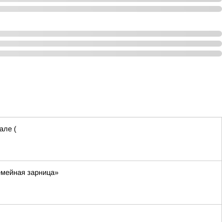
але (
емейная зарница»