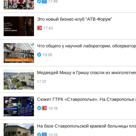
17:49
Это новый бизнес-клуб “АТВ-Форум”
17:43
Что общего у научной лаборатории, обсерватор
19:05
Медведей Мишу и Гришу спасли из многолетнег
17:07
Сюжет ГТРК «Ставрополье». На Ставрополье пр
16:18
На базе Ставропольской краевой больницы пла
16:18