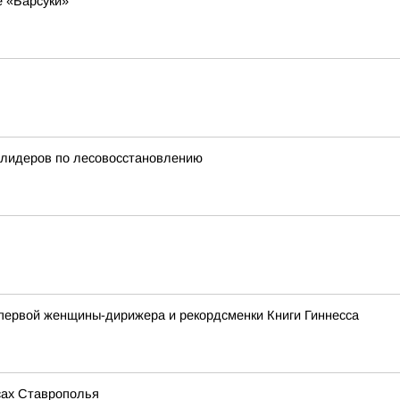
е «Барсуки»
в-лидеров по лесовосстановлению
 первой женщины-дирижера и рекордсменки Книги Гиннесса
сах Ставрополья