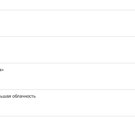
а»
льшая облачность