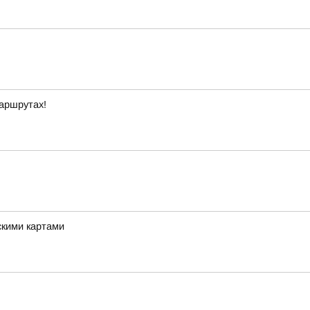
маршрутах!
скими картами