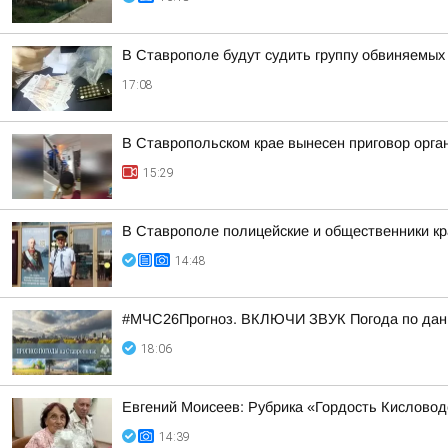
В Ставрополе будут судить группу обвиняемых
17:08
В Ставропольском крае вынесен приговор орга
15:29
В Ставрополе полицейские и общественники кр
14:48
#МЧС26Прогноз. ВКЛЮЧИ ЗВУК Погода по данн
18:06
Евгений Моисеев: Рубрика «Гордость Кисловод
14:39