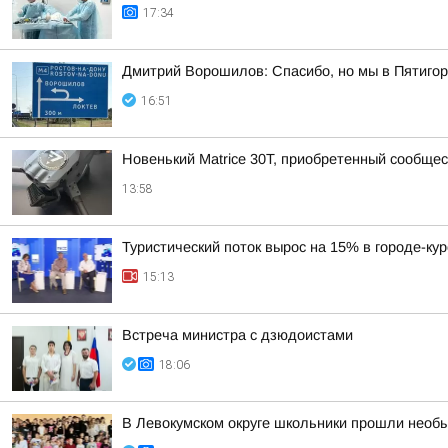
17:34
Дмитрий Ворошилов: Спасибо, но мы в Пятигор
16:51
Новенький Matrice 30T, приобретенный сообщ
13:58
Туристический поток вырос на 15% в городе-ку
15:13
Встреча министра с дзюдоистами
18:06
В Левокумском округе школьники прошли необ