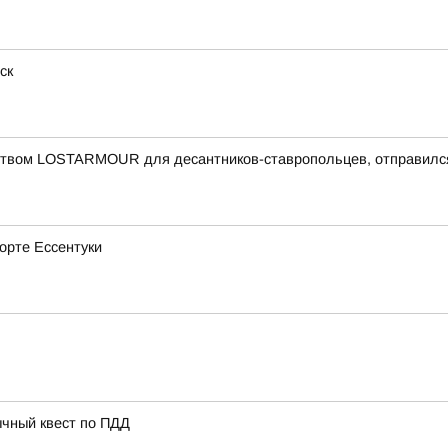
ск
еством LOSTARMOUR для десантников-ставропольцев, отправился
рорте Ессентуки
ычный квест по ПДД