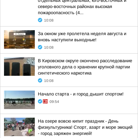
отдельных центральных, юго-восточных и
северо-восточных районах высокая
пожароопасность (4...
10:08
За окном уже пролетела неделя августа и
вновь наступили выходные!
10:08
В Кировском округе окончено расследование
уголовного дела о хранении крупной партии
синтетического наркотика
10:08
Начало старта - и город дышит спортом!
09:54
На озере вовсю кипит праздник - День
физкультурника! Спорт, азарт и море эмоций
- город заряжен энергией!