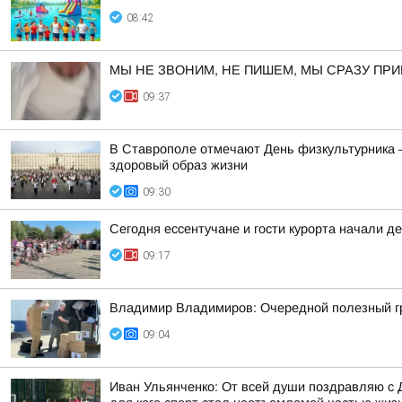
08:42
МЫ НЕ ЗВОНИМ, НЕ ПИШЕМ, МЫ СРАЗУ ПР
09:37
В Ставрополе отмечают День физкультурника —
здоровый образ жизни
09:30
Сегодня ессентучане и гости курорта начали д
09:17
Владимир Владимиров: Очередной полезный гр
09:04
Иван Ульянченко: От всей души поздравляю с 