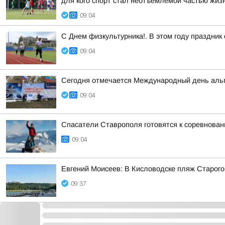
для кого спорт стал неотъемлемой частью жизни
09:04
С Днем физкультурника!. В этом году праздник 
09:04
Сегодня отмечается Международный день альпи
09:04
Спасатели Ставрополя готовятся к соревнова
09:04
Евгений Моисеев: В Кисловодске пляж Старого
09:37