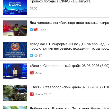
Прогноз погоды в СКФО на 8 августа:
09:06
Два человека погибли, еще двое госпитализир
05:45
#сводкаДТП. Информация по ДТП за прошедшие 
профилактики нетрезвого вождения, то за прош
09:37
«Вести. Ставропольский край» 08.08.2026 (8.00
09:37
«Вести. Ставропольский край» 07.08.2026 (21.1
Вчера, 22:12
Доброе утро, Ессентуки!. Пусть день будет лёгк