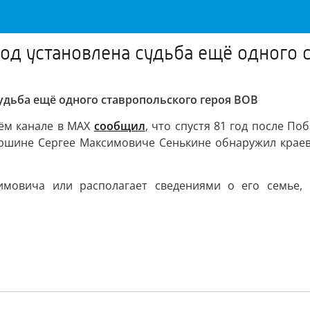
год установлена судьба ещё одного 
судьба ещё одного ставропольского героя ВОВ
ём канале в MAX
сообщил
, что спустя 81 год после П
аршине Сергее Максимовиче Сенькине обнаружил краеве
имовича или располагает сведениями о его семье, 