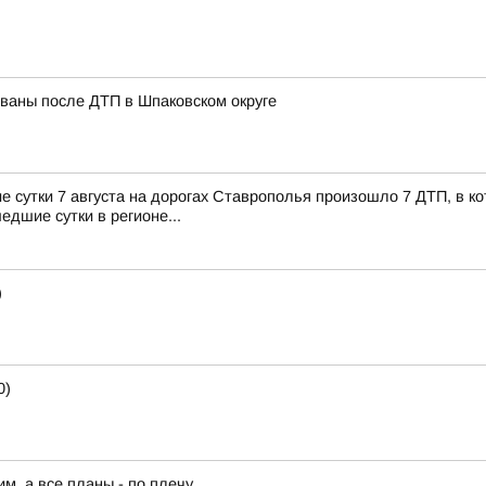
ованы после ДТП в Шпаковском округе
сутки 7 августа на дорогах Ставрополья произошло 7 ДТП, в кот
едшие сутки в регионе...
)
0)
им, а все планы - по плечу