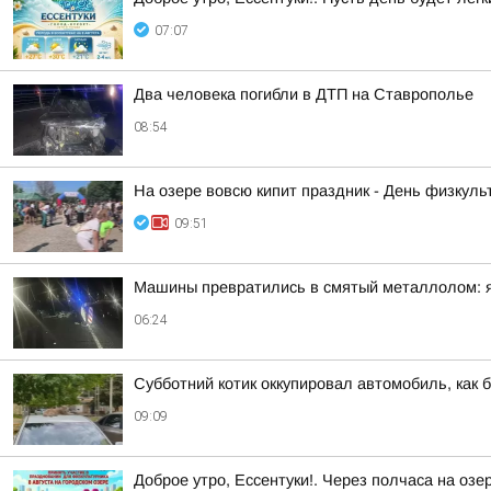
07:07
Два человека погибли в ДТП на Ставрополье
08:54
На озере вовсю кипит праздник - День физкульт
09:51
Машины превратились в смятый металлолом: яр
06:24
Субботний котик оккупировал автомобиль, как б
09:09
Доброе утро, Ессентуки!. Через полчаса на озе