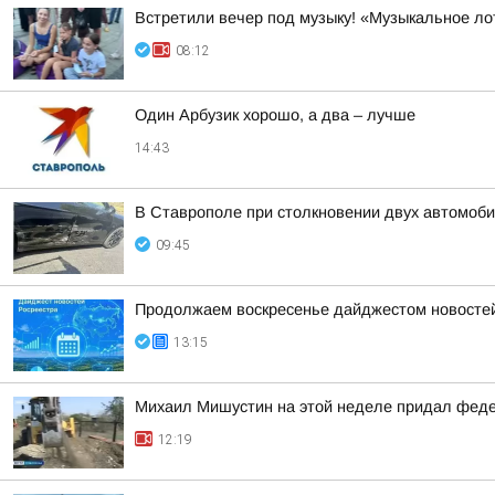
Встретили вечер под музыку! «Музыкальное ло
08:12
Один Арбузик хорошо, а два – лучше
14:43
В Ставрополе при столкновении двух автомоб
09:45
Продолжаем воскресенье дайджестом новостей 
13:15
Михаил Мишустин на этой неделе придал феде
12:19