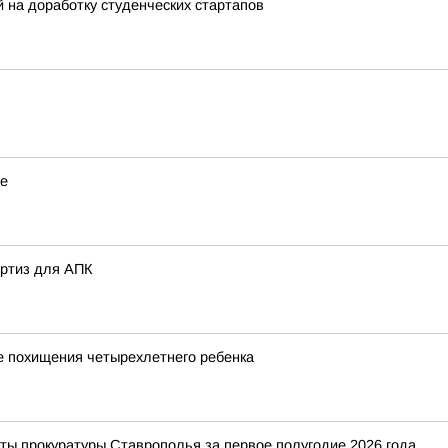
на доработку студенческих стартапов
ье
ертиз для АПК
е похищения четырехлетнего ребенка
ты прокуратуры Ставрополья за первое полугодие 2026 года