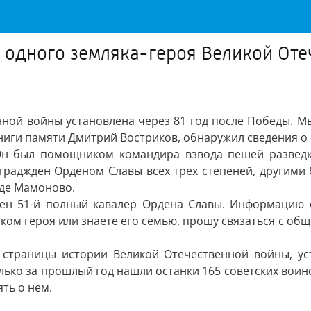
 одного земляка-героя Великой Оте
нной войны установлена через 81 год после Победы. 
ниги памяти Дмитрий Востриков, обнаружил сведения о
Он был помощником командира взвода пешей разведки
раджден Орденом Славы всех трех степеней, другими 
оде Мамоново.
лен 51-й полный кавалер Ордена Славы. Информацию 
иком героя или знаете его семью, прошу связаться с о
е страницы истории Великой Отечественной войны, ус
лько за прошлый год нашли останки 165 советских воин
ть о нем.