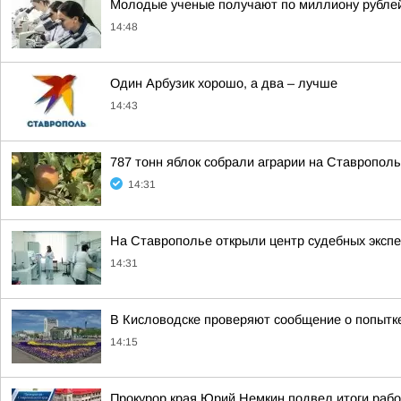
Молодые ученые получают по миллиону рублей 
14:48
Один Арбузик хорошо, а два – лучше
14:43
787 тонн яблок собрали аграрии на Ставропол
14:31
На Ставрополье открыли центр судебных эксп
14:31
В Кисловодске проверяют сообщение о попытк
14:15
Прокурор края Юрий Немкин подвел итоги рабо