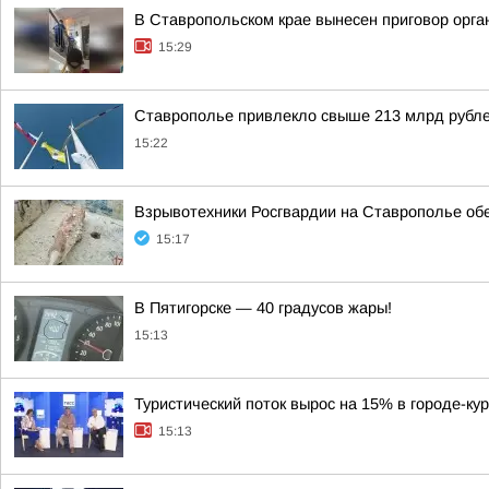
В Ставропольском крае вынесен приговор орга
15:29
Ставрополье привлекло свыше 213 млрд рубле
15:22
Взрывотехники Росгвардии на Ставрополье об
15:17
В Пятигорске — 40 градусов жары!
15:13
Туристический поток вырос на 15% в городе-ку
15:13