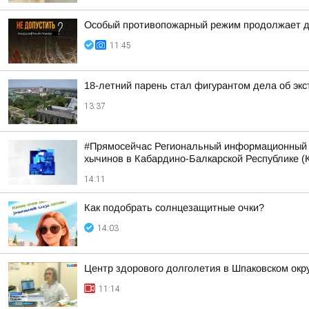
Особый противопожарный режим продолжает д
11:45
18-летний парень стал фигурантом дела об экс
13:37
#Прямосейчас Региональный информационный ц
хычинов в Кабардино-Балкарской Республике (К
14:11
Как подобрать солнцезащитные очки?
14:03
Центр здорового долголетия в Шпаковском окр
11:14