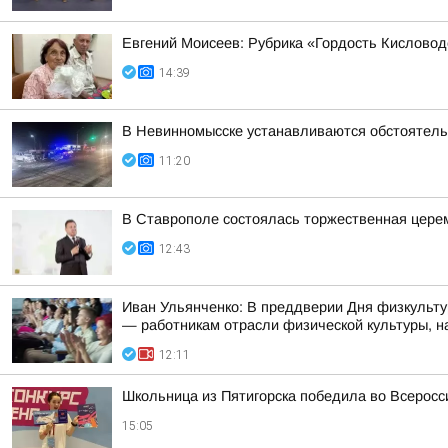
Евгений Моисеев: Рубрика «Гордость Кисловод
14:39
В Невинномысске устанавливаются обстоятель
11:20
В Ставрополе состоялась торжественная цере
12:43
Иван Ульянченко: В преддверии Дня физкульту
— работникам отрасли физической культуры, на
12:11
Школьница из Пятигорска победила во Всерос
15:05