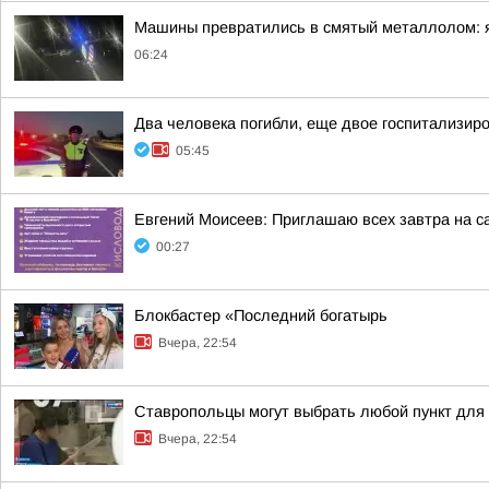
Машины превратились в смятый металлолом: яр
06:24
Два человека погибли, еще двое госпитализир
05:45
Евгений Моисеев: Приглашаю всех завтра на 
00:27
Блокбастер «Последний богатырь
Вчера, 22:54
Ставропольцы могут выбрать любой пункт для
Вчера, 22:54