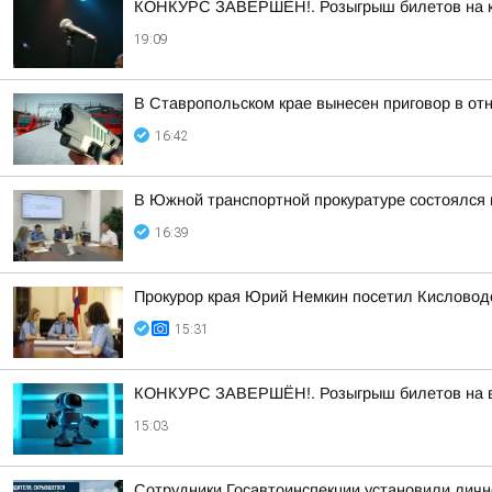
КОНКУРС ЗАВЕРШЁН!. Розыгрыш билетов на кон
19:09
В Ставропольском крае вынесен приговор в о
16:42
В Южной транспортной прокуратуре состоялся
16:39
Прокурор края Юрий Немкин посетил Кисловодс
15:31
КОНКУРС ЗАВЕРШЁН!. Розыгрыш билетов на выс
15:03
Сотрудники Госавтоинспекции установили личн