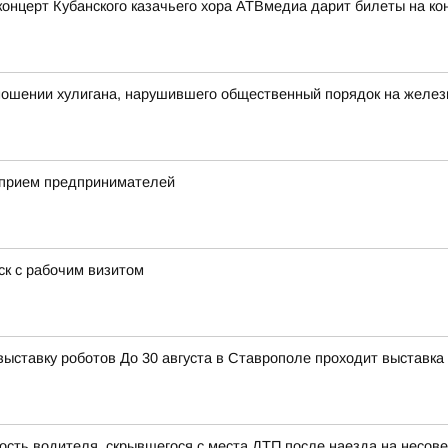
церт Кубанского казачьего хора АТВмедиа дарит билеты на конц
тношении хулигана, нарушившего общественный порядок на желе
 прием предпринимателей
к с рабочим визитом
тавку роботов До 30 августа в Ставрополе проходит выставка 
ость водителя, скрывшегося с места ДТП после наезда на несо