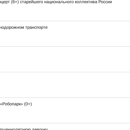
ерт (6+) старейшего национального коллектива России
знодорожном транспорте
«Робопарк» (0+)
вершеннолетнюю девочку