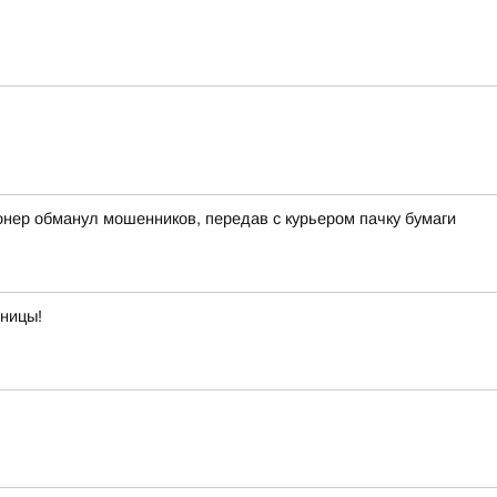
онер обманул мошенников, передав с курьером пачку бумаги
тницы!