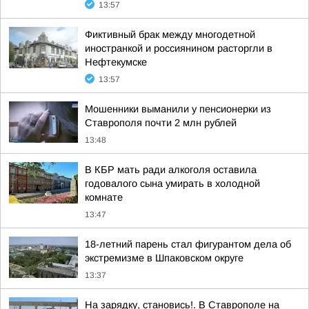
13:57
Фиктивный брак между многодетной
иностранкой и россиянином расторгли в
Нефтекумске
13:57
Мошенники выманили у пенсионерки из
Ставрополя почти 2 млн рублей
13:48
В КБР мать ради алкоголя оставила
годовалого сына умирать в холодной
комнате
13:47
18-летний парень стал фигурантом дела об
экстремизме в Шпаковском округе
13:37
На зарядку, становись!. В Ставрополе на