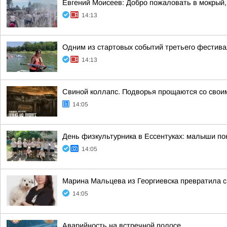
Евгений Моисеев: Добро пожаловать в мокрый,
14:13
Одним из стартовых событий третьего фестива
14:13
Свиной коллапс. Подворья прощаются со сво
14:05
День физкультурника в Ессентуках: малыши п
14:05
Марина Мальцева из Георгиевска превратила с
14:05
Аварийность на встречной полосе