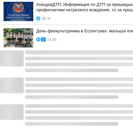
#сводкаДТП. Информация по ДТП за прошедшие 
профилактики нетрезвого вождения, то за прош
09:37
День физкультурника в Ессентуках: малыши п
14:05