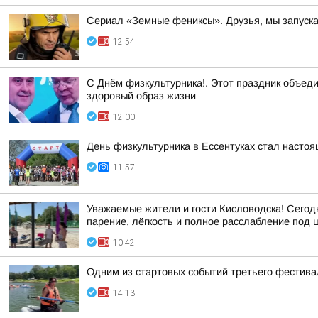
Сериал «Земные фениксы». Друзья, мы запуск
12:54
С Днём физкультурника!. Этот праздник объеди
здоровый образ жизни
12:00
День физкультурника в Ессентуках стал насто
11:57
Уважаемые жители и гости Кисловодска! Сегод
парение, лёгкость и полное расслабление под шу
10:42
Одним из стартовых событий третьего фестивал
14:13