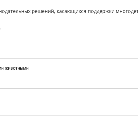
нодательных решений, касающихся поддержки многодетн
"
ми животными
)