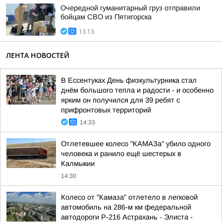
Очередной гуманитарный груз отправили
бойцам СВО из Пятигорска
13:13
ЛЕНТА НОВОСТЕЙ
В Ессентуках День физкультурника стал
днём большого тепла и радости - и особенно
ярким он получился для 39 ребят с
прифронтовых территорий
14:33
Отлетевшее колесо "КАМАЗа" убило одного
человека и ранило ещё шестерых в
Калмыкии
14:30
Колесо от "Камаза" отлетело в легковой
автомобиль на 286-м км федеральной
автодороги Р-216 Астрахань - Элиста -