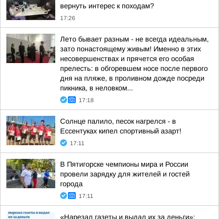
вернуть интерес к походам?
17:26
Лето бывает разным - не всегда идеальным,
зато понастоящему живым! Именно в этих
несовершенствах и прячется его особая
прелесть: в обгоревшем носе после первого
дня на пляже, в проливном дожде посреди
пикника, в неловком...
17:18
Солнце палило, песок нагрелся - в
Ессентуках кипел спортивный азарт!
17:11
В Пятигорске чемпионы мира и России
провели зарядку для жителей и гостей
города
17:11
«Нарезал газеты и выдал их за деньги»: