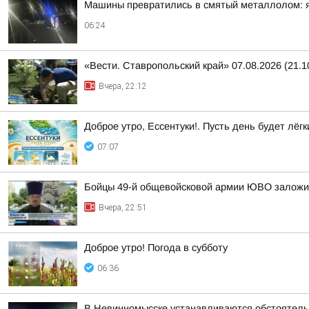
Машины превратились в смятый металлолом: яр
06:24
«Вести. Ставропольский край» 07.08.2026 (21.1
Вчера, 22:12
Доброе утро, Ессентуки!. Пусть день будет лёгк
07:07
Бойцы 49-й общевойсковой армии ЮВО заложи
Вчера, 22:51
Доброе утро! Погода в субботу
06:36
В Невинномысске устанавливаются обстоятель