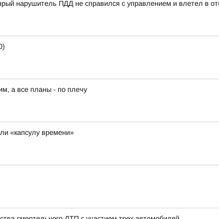
ый нарушитель ПДД не справился с управлением и влетел в отб
0)
им, а все планы - по плечу
ли «капсулу времени»
ства смертельного ДТП с участием трех автомобилей