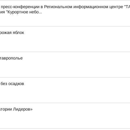
с пресс-конференции в Региональном информационном центре "Т
ия "Курортное небо...
урожая яблок
Ставрополье
 без осадков
атории Лидеров»