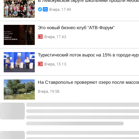
В Левокумском округе школьники прошли необ
Вчера, 17:49
Это новый бизнес-клуб “АТВ-Форум”
Вчера, 17:43
Туристический поток вырос на 15% в городе-ку
Вчера, 15:13
На Ставрополье проверяют озеро после массо
Вчера, 19:58