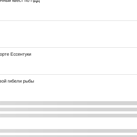
ычный квест по ПДД
рорте Ессентуки
вой гибели рыбы