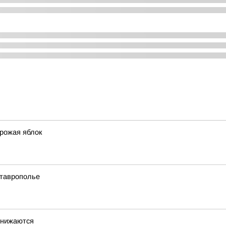
урожая яблок
Ставрополье
снижаются