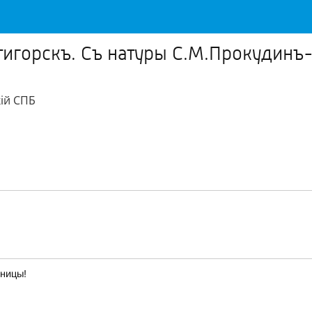
игорскъ. Съ натуры С.М.Прокудинъ-
iй СПБ
тницы!