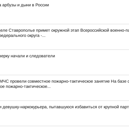
а арбузы и дыни в России
е Ставрополье примет окружной этап Всероссийской военно-патр
дерального округа -...
верку начали и следователи
МЧС провели совместное пожарно-тактическое занятие На базе
е пожарно-тактическое...
и девушку-наркокурьера, пытавшуюся избавиться от крупной па