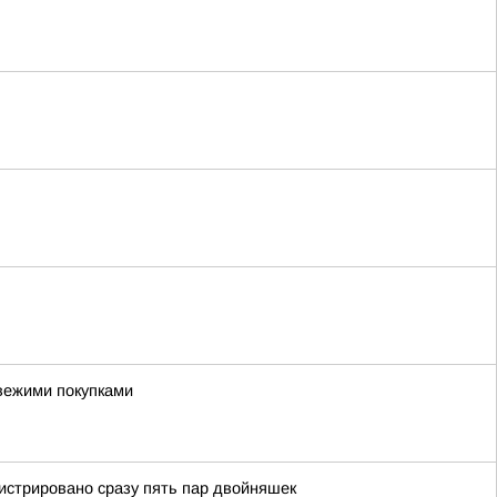
я
вежими покупками
истрировано сразу пять пар двойняшек