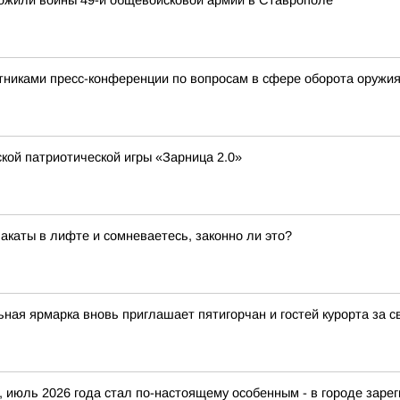
ожили воины 49-й общевойсковой армии в Ставрополе
тниками пресс-конференции по вопросам в сфере оборота оружи
кой патриотической игры «Зарница 2.0»
акаты в лифте и сомневаетесь, законно ли это?
ая ярмарка вновь приглашает пятигорчан и гостей курорта за с
 июль 2026 года стал по-настоящему особенным - в городе зарег