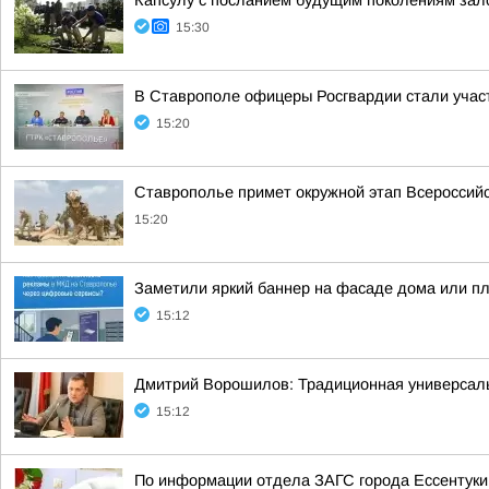
Капсулу с посланием будущим поколениям зал
15:30
В Ставрополе офицеры Росгвардии стали учас
15:20
Ставрополье примет окружной этап Всероссийс
15:20
Заметили яркий баннер на фасаде дома или пл
15:12
Дмитрий Ворошилов: Традиционная универсальн
15:12
По информации отдела ЗАГС города Ессентуки,