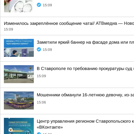
15:09
Изменилось закреплённое сообщение чата//
АТВмедиа — Новос
15:09
Заметили яркий баннер на фасаде дома или пл
15:09
В Ставрополе по требованию прокуратуры суд
15:09
Мошенники обманули 16-летнюю девочку, из-за
15:06
Центр управления регионом Ставропольского 
«ВКонтакте»