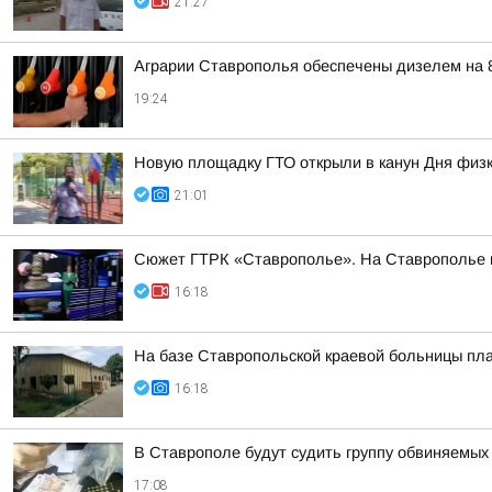
21:27
Аграрии Ставрополья обеспечены дизелем на 
19:24
Новую площадку ГТО открыли в канун Дня физк
21:01
Сюжет ГТРК «Ставрополье». На Ставрополье пр
16:18
На базе Ставропольской краевой больницы пла
16:18
В Ставрополе будут судить группу обвиняемых
17:08