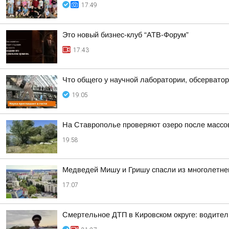
17:49
Это новый бизнес-клуб “АТВ-Форум”
17:43
Что общего у научной лаборатории, обсерватор
19:05
На Ставрополье проверяют озеро после массо
19:58
Медведей Мишу и Гришу спасли из многолетнег
17:07
Смертельное ДТП в Кировском округе: водител