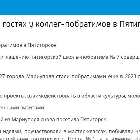
 гостях у коллег-побратимов в Пяти
братимов в Пятигорске
риглашению пятигорской школы-побратима № 7 совершил
 города Мариуполя стали побратимами еще в 2023 го
проекты, взаимодействовать в области культуры, моло
венными визитами.
ей из Мариуполя снова посетила Пятигорск.
идеями, поучаствовали в мастер-классах, побывали на
армейцами пятигорского Поста №1, а в администра