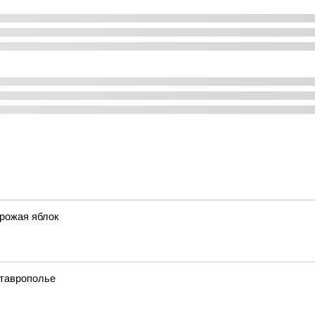
урожая яблок
Ставрополье