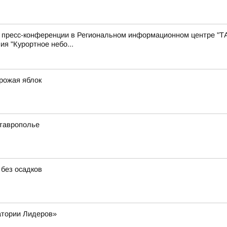
с пресс-конференции в Региональном информационном центре "Т
ия "Курортное небо...
урожая яблок
Ставрополье
 без осадков
атории Лидеров»