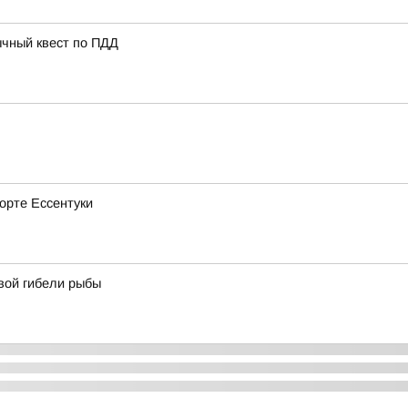
ычный квест по ПДД
рорте Ессентуки
вой гибели рыбы