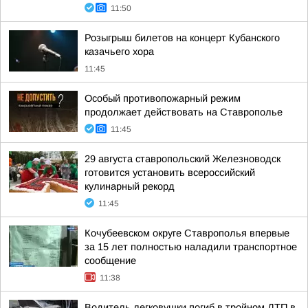
11:50
Розыгрыш билетов на концерт Кубанского
казачьего хора
11:45
Особый противопожарный режим
продолжает действовать на Ставрополье
11:45
29 августа ставропольский Железноводск
готовится установить всероссийский
кулинарный рекорд
11:45
Кочубеевском округе Ставрополья впервые
за 15 лет полностью наладили транспортное
сообщение
11:38
Водитель легковушки погиб в тройном ДТП в