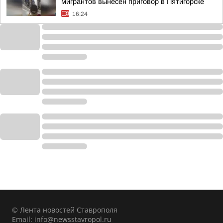
мигрантов вынесен приговор в Пятигорске
16:24
© Лента новостей Ставрополя
Email:
info@newsstavropol.ru