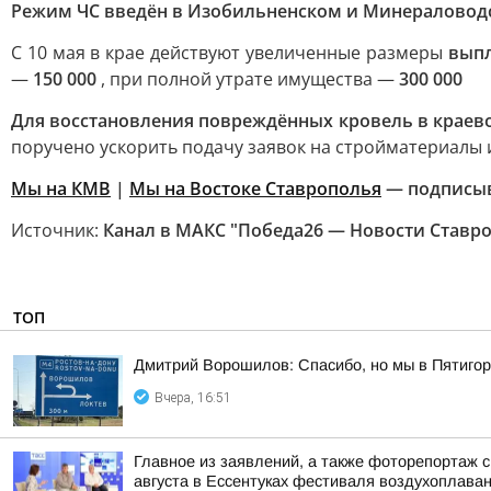
Режим ЧС введён в Изобильненском и Минераловод
С 10 мая в крае действуют увеличенные размеры
выпл
—
150 000
, при полной утрате имущества —
300 000
Для восстановления повреждённых кровель в краево
поручено ускорить подачу заявок на стройматериалы
Мы на КМВ
|
Мы на Востоке Ставрополья
— подписы
Источник:
Канал в МАКС "Победа26 — Новости Ставр
ТОП
Дмитрий Ворошилов: Спасибо, но мы в Пятигор
Вчера, 16:51
Главное из заявлений, а также фоторепортаж 
августа в Ессентуках фестиваля воздухоплаван