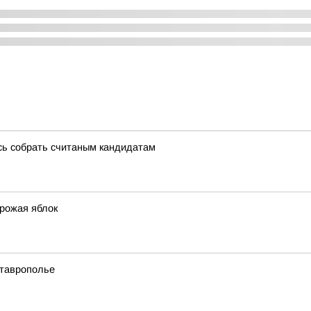
сь собрать считаным кандидатам
урожая яблок
Ставрополье