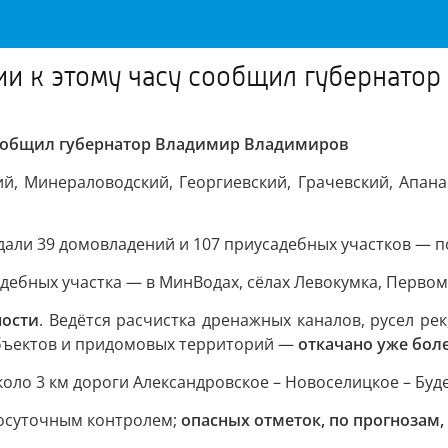
ции к этому часу сообщил губернато
 сообщил губернатор Владимир Владимиров
, Минераловодский, Георгиевский, Грачевский, Апанас
дали 39 домовладений и 107 приусадебных участков — 
дебных участка — в МинВодах, сёлах Левокумка, Перво
ности
. Ведётся расчистка дренажных каналов, русел ре
объектов и придомовых территорий —
откачано уже боле
оло 3 км дороги Александровское – Новоселицкое – Буд
осуточным контролем;
опасных отметок, по прогнозам,