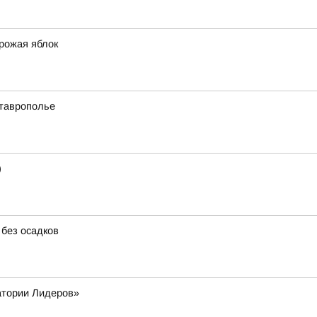
урожая яблок
Ставрополье
)
 без осадков
атории Лидеров»