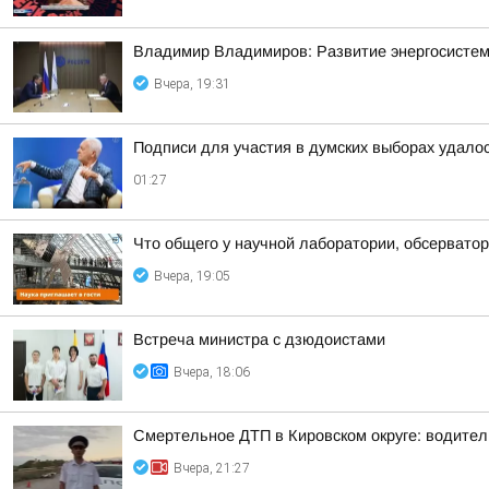
Владимир Владимиров: Развитие энергосисте
Вчера, 19:31
Подписи для участия в думских выборах удало
01:27
Что общего у научной лаборатории, обсерватор
Вчера, 19:05
Встреча министра с дзюдоистами
Вчера, 18:06
Смертельное ДТП в Кировском округе: водител
Вчера, 21:27