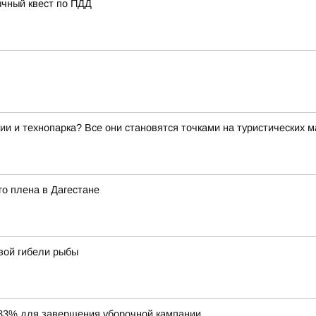
ычный квест по ПДД
ии и технопарка? Все они становятся точками на туристических 
о плена в Дагестане
вой гибели рыбы
83% для завершения уборочной кампании