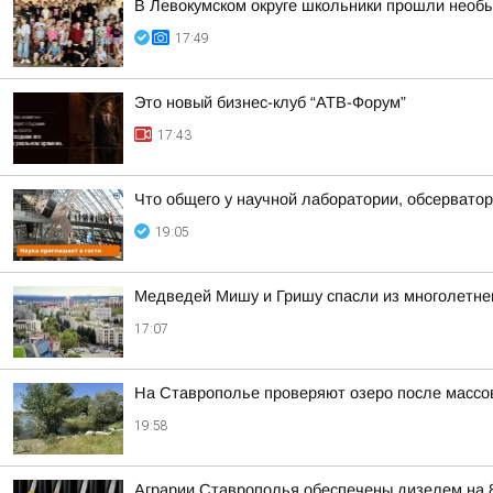
В Левокумском округе школьники прошли необ
17:49
Это новый бизнес-клуб “АТВ-Форум”
17:43
Что общего у научной лаборатории, обсерватор
19:05
Медведей Мишу и Гришу спасли из многолетнег
17:07
На Ставрополье проверяют озеро после массо
19:58
Аграрии Ставрополья обеспечены дизелем на 