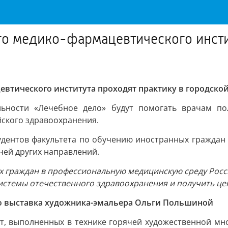
о медико-фармацевтического инсти
втического института проходят практику в городско
льности «Лечебное дело» будут помогать врачам по
йского здравоохранения.
студентов факультета по обучению иностранных гражда
чей других направлений.
ых граждан в профессиональную медицинскую среду Рос
истемы отечественного здравоохранения и получить ц
тию выставка художника-эмальера Ольги Польшиной
от, выполненных в технике горячей художественной м