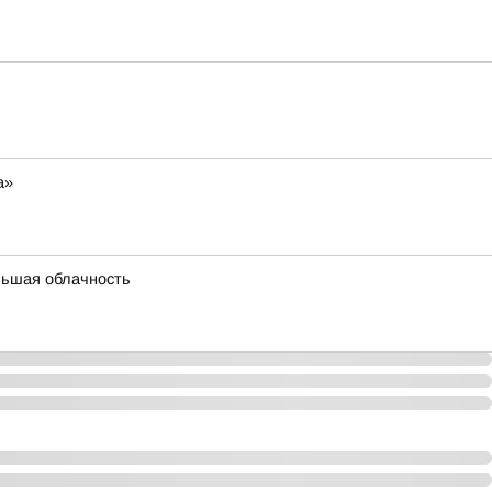
а»
льшая облачность