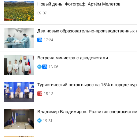
Новый день. Фотограф: Артём Мелетов
09:07
Два новых образовательно-производственных к
17:34
Встреча министра с дзюдоистами
18:06
Туристический поток вырос на 15% в городе-ку
15:13
Владимир Владимиров: Развитие энергосисте
19:31