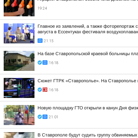
19:24
Главное из заявлений, а также фоторепортаж 
августа в Ессентуках фестиваля воздухоплаван
21:15
На базе Ставропольской краевой больницы пла
16:18
Сюжет ГТРК «Ставрополье». На Ставрополье пр
16:18
Новую площадку ГТО открыли в канун Дня физк
21:01
В Ставрополе будут судить группу обвиняемых