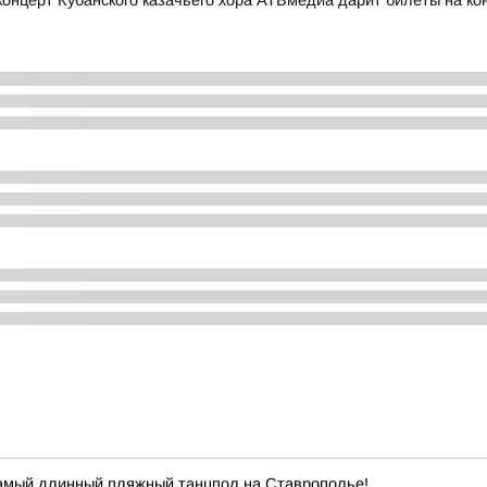
церт Кубанского казачьего хора АТВмедиа дарит билеты на конц
самый длинный пляжный танцпол на Ставрополье!