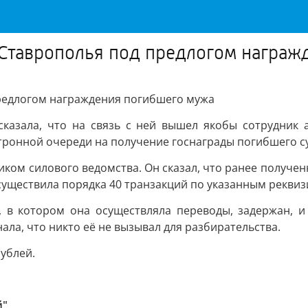
Ставрополья под предлогом награж
редлогом награждения погибшего мужа
сказала, что на связь с ней вышел якобы сотрудник 
тронной очереди на получение госнаграды погибшего су
ником силового ведомства. Он сказал, что ранее получе
существила порядка 40 транзакций по указанным реквиз
, в котором она осуществляла переводы, задержан, 
ала, что никто её не вызывал для разбирательства.
ублей.
й"