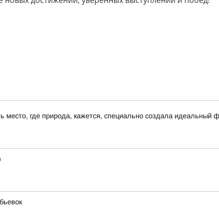
новых достижений, уверенных выступлений и побед!
сть место, где природа, кажется, специально создала идеальный 
)
бьевок