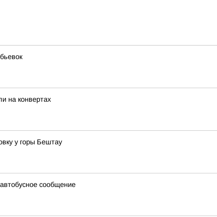
бьевок
и на конвертах
вку у горы Бештау
 автобусное сообщение