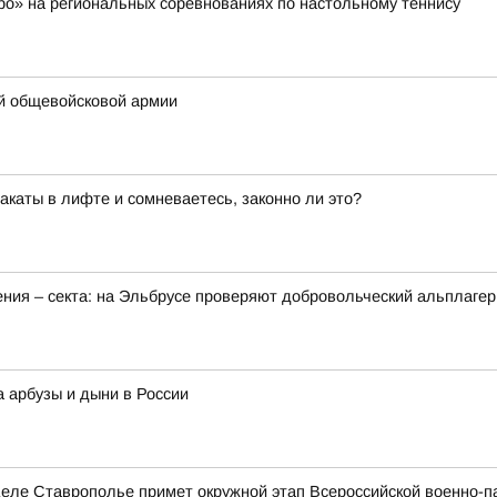
о» на региональных соревнованиях по настольному теннису
-й общевойсковой армии
каты в лифте и сомневаетесь, законно ли это?
ения – секта: на Эльбрусе проверяют добровольческий альплагер
а арбузы и дыни в России
е Ставрополье примет окружной этап Всероссийской военно-патр