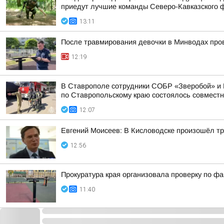
приедут лучшие команды Северо-Кавказского фе
13:11
После травмирования девочки в Минводах про
12:19
В Ставрополе сотрудники СОБР «Зверобой» и 
по Ставропольскому краю состоялось совместно
12:07
Евгений Моисеев: В Кисловодске произошёл тр
12:56
Прокуратура края организовала проверку по ф
11:40