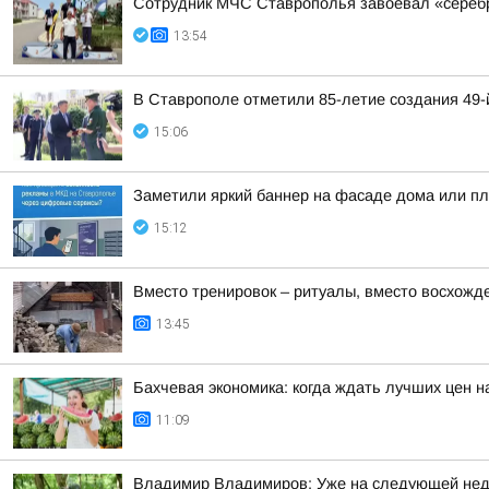
Сотрудник МЧС Ставрополья завоевал «серебр
13:54
В Ставрополе отметили 85-летие создания 49
15:06
Заметили яркий баннер на фасаде дома или пла
15:12
Вместо тренировок – ритуалы, вместо восхожд
13:45
Бахчевая экономика: когда ждать лучших цен н
11:09
Владимир Владимиров: Уже на следующей недел