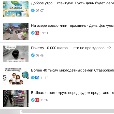
Доброе утро, Ессентуки!. Пусть день будет лёгк
07:07
На озере вовсю кипит праздник - День физкульт
09:51
Почему 10 000 шагов — это не про здоровье?
09:48
Более 40 тысяч многодетных семей Ставрополь
11:10
В Шпаковском округе перед судом предстанет 
11:09