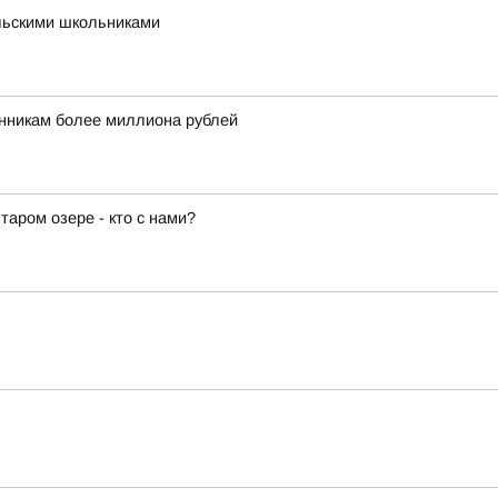
льскими школьниками
никам более миллиона рублей
аром озере - кто с нами?