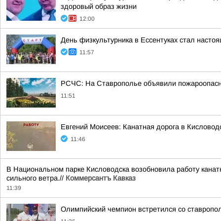
здоровый образ жизни
12:00
День физкультурника в Ессентуках стал насто
11:57
РСЧС: На Ставрополье объявили пожароопасно
11:51
Евгений Моисеев: Канатная дорога в Кисловод
11:46
В Национальном парке Кисловодска возобновила работу канатн
сильного ветра.//
Коммерсантъ Кавказ
11:39
Олимпийский чемпион встретился со ставропо