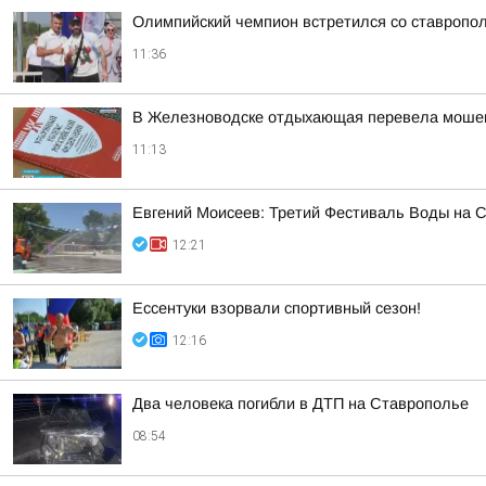
Олимпийский чемпион встретился со ставропо
11:36
В Железноводске отдыхающая перевела мошен
11:13
Евгений Моисеев: Третий Фестиваль Воды на Ст
12:21
Ессентуки взорвали спортивный сезон!
12:16
Два человека погибли в ДТП на Ставрополье
08:54